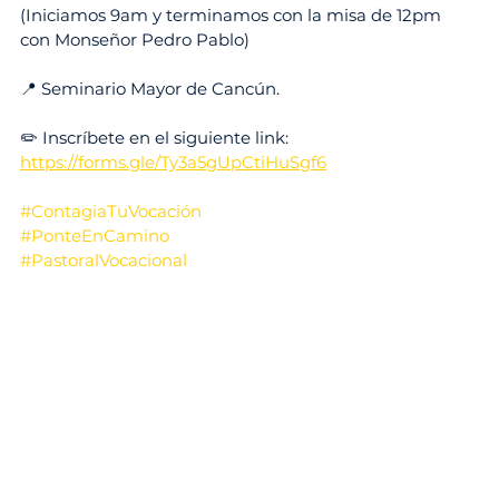
(Iniciamos 9am y terminamos con la misa de 12pm 
con Monseñor Pedro Pablo) 
📍 Seminario Mayor de Cancún.
✏️ Inscríbete en el siguiente link:
https://forms.gle/Ty3a5gUpCtiHuSgf6
#ContagiaTuVocación
#PonteEnCamino
#PastoralVocacional