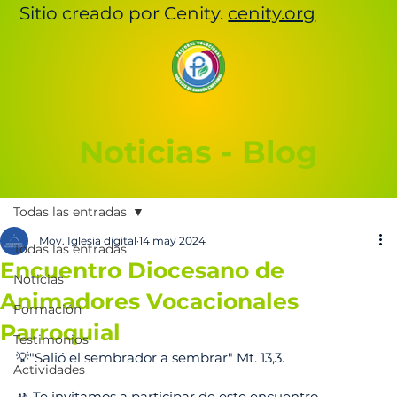
Sitio creado por Cenity.
cenity.org
Noticias - Blog
Todas las entradas
Mov. Iglesia digital
14 may 2024
Todas las entradas
Encuentro Diocesano de
Noticias
Animadores Vocacionales
Formación
Parroquial
Testimonios
💡"Salió el sembrador a sembrar" Mt. 13,3.
Actividades
🚸 Te invitamos a participar de este encuentro 