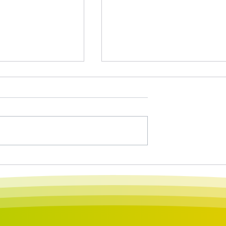
¿Ya estás list@?
cerdotes y