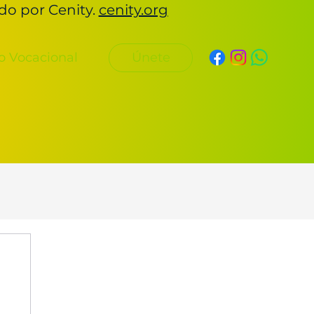
ado por Cenity.
cenity.org
Únete
o Vocacional