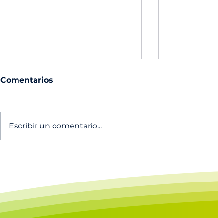
Comentarios
Escribir un comentario...
🔥Escucha el canto
Nuevos Sa
vocacional 2025 en
Diáconos
Spotify!