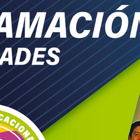
16 oct 2025
Nuevos Sacerdotes y Diáconos
Con alegría y gratitud a Dios informamos que
nuestros hermanos diáconos Johel Alejandro
Flores Galicia y Amir de Jesús Uc Aban serán
ordenados sacerdotes próximamente. Además,
nuestros hermanos seminaristas Jesús Manuel
Góngora Ciau y Sergio Landa Gutiérrez serán
ordenados diáconos. Acompañemos a estos
hermanos con nuestra oración y celebremos
juntos esta bendición que fortalece la fe y la
esperanza de nuestra diócesis.