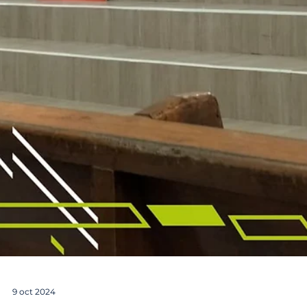
9 oct 2024
¡Primera Hora Santa Vocacional en el
decanato Sagrado Corazón de Jesús!
Este jueves tuvimos nuestra primera Hora Sant
Vocacional, acompañados por la Parroquia
Divina Providencia. Fue un momento profundo
de...