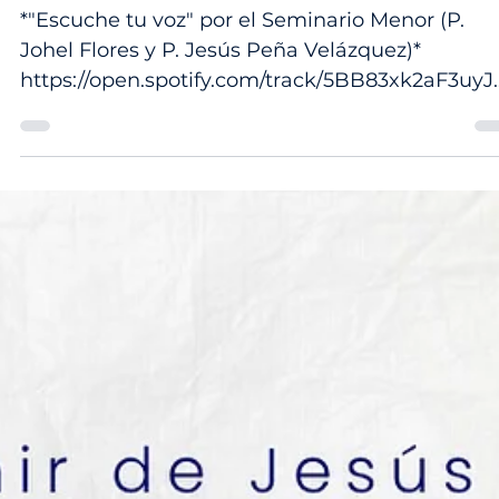
9 dic 2025
🔥Escucha el canto vocacional 2025 
Spotify!
*"Escuche tu voz" por el Seminario Menor (P.
Johel Flores y P. Jesús Peña Velázquez)*
https://open.spotify.com/track/5BB83xk2aF3uyJ
jDv2hB?si=iMHsFEpFSdKfdMoz4jAHBw 📢Se
acerca el tercer concurso de canto vocacional