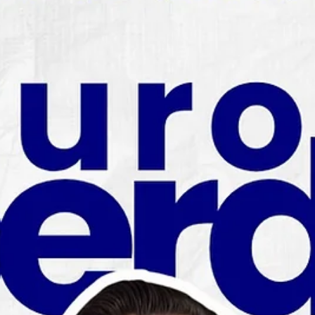
2026, ✏️Inscríbete en este link:
https://docs.google.com/forms/d/10xjVThgoluVP
vbtNJ75IjK7MDcIq5w12PxlvBOqsk/viewform 👣
*El canto deberá llevar la temática de:* Vocació
misión-santidad 🌐 Conoce nuestras redes
sociales: https://linktr.ee/pastoralvocacionalqui