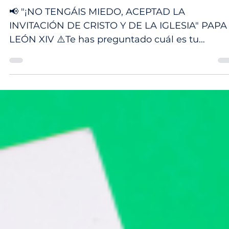
16 abr
Convivencias Vocacionales
📢 "¡NO TENGÁIS MIEDO, ACEPTAD LA
INVITACIÓN DE CRISTO Y DE LA IGLESIA" PAPA
LEÓN XIV ⚠️Te has preguntado cuál es tu
propósito en esta vida? Cuál es la misión a la q
Dios te llama? 👣Te invitamos a participar de lo
círculos vocacionales para descubrir tu vocació
en estos círculos vocacionales encontrarás: •⁠
⁠Oración •⁠ ⁠Acompañamiento vocacional. •⁠
⁠Herramientas de discernimiento vocacional. ☝️
Todos somos llamados a vivir una vocación