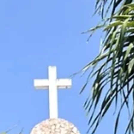
*"Escuche tu voz" por el Seminario Menor (P.
Johel Flores y P. Jesús Peña Velázquez)*
https://open.spotify.com/track/5BB83xk2aF3uyJ
jDv2hB?si=iMHsFEpFSdKfdMoz4jAHBw 📢Se
acerca el tercer concurso de canto vocacional
2026, ✏️Inscríbete en este link:
https://docs.google.com/forms/d/10xjVThgoluVP
vbtNJ75IjK7MDcIq5w12PxlvBOqsk/viewform 👣
*El canto deberá llevar la temática de:* Vocació
misión-santidad 🌐 Conoce nuestras redes
sociales: https://linktr.ee/pastoralvocacionalqui