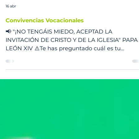
16 abr
Convivencias Vocacionales
📢 "¡NO TENGÁIS MIEDO, ACEPTAD LA
INVITACIÓN DE CRISTO Y DE LA IGLESIA" PAPA
LEÓN XIV ⚠️Te has preguntado cuál es tu
propósito en esta vida? Cuál es la misión a la q
Dios te llama? 👣Te invitamos a participar de lo
círculos vocacionales para descubrir tu vocació
en estos círculos vocacionales encontrarás: •⁠