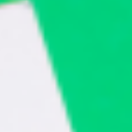
⁠Oración •⁠ ⁠Acompañamiento vocacional. •⁠
⁠Herramientas de discernimiento vocacional. ☝️
Todos somos llamados a vivir una vocación
específica, date la oportunida