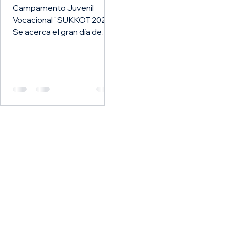
Campamento Juvenil
Vocacional "SUKKOT 2025"
Se acerca el gran día de
reunirnos todos para
aprender y divertirnos, ya
está todo preparado...