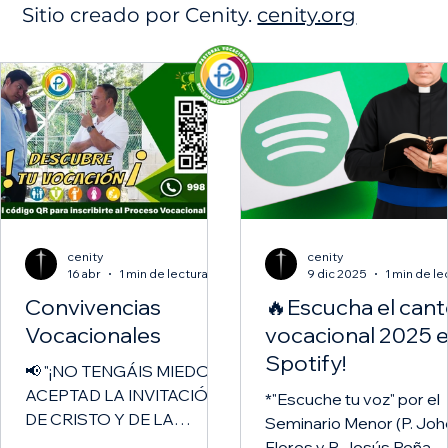
Sitio creado por Cenity.
cenity.org
cenity
cenity
16 abr
1 min de lectura
9 dic 2025
Convivencias
🔥Escucha el can
Vocacionales
vocacional 2025 
Spotify!
📢 "¡NO TENGÁIS MIEDO,
ACEPTAD LA INVITACIÓN
*"Escuche tu voz" por el
DE CRISTO Y DE LA
Seminario Menor (P. Joh
IGLESIA" PAPA LEÓN XIV
Flores y P. Jesús Peña