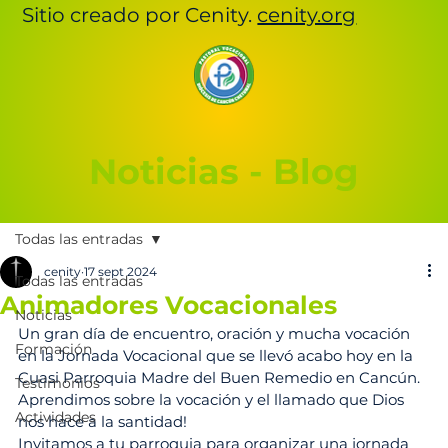
Sitio creado por Cenity.
cenity.org
Noticias - Blog
Todas las entradas
cenity
17 sept 2024
Todas las entradas
Animadores Vocacionales
Noticias
Un gran día de encuentro, oración y mucha vocación 
Formación
en la Jornada Vocacional que se llevó acabo hoy en la 
Cuasi Parroquia Madre del Buen Remedio en Cancún. 
Testimonios
Aprendimos sobre la vocación y el llamado que Dios 
Actividades
nos hace a la santidad!
Invitamos a tu parroquia para organizar una jornada 