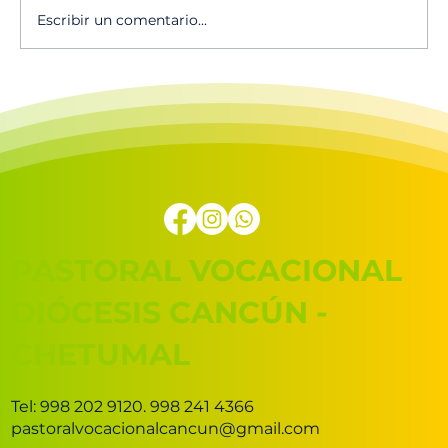
Escribir un comentario...
🔥Escucha el canto vocacional 2025
en Spotify!
PASTORAL VOCACIONAL
DIÓCESIS CANCÚN -
CHETUMAL
Tel: 998 202 9120. 998 241 4366
pastoralvocacionalcancun@gmail.com