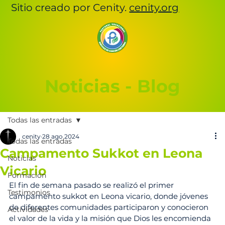
Sitio creado por Cenity.
cenity.org
Noticias - Blog
Todas las entradas
cenity
28 ago 2024
Todas las entradas
Campamento Sukkot en Leona
Noticias
Vicario
Formación
El fin de semana pasado se realizó el primer 
Testimonios
campamento sukkot en Leona vicario, donde jóvenes 
de diferentes comunidades participaron y conocieron 
Actividades
el valor de la vida y la misión que Dios les encomienda 