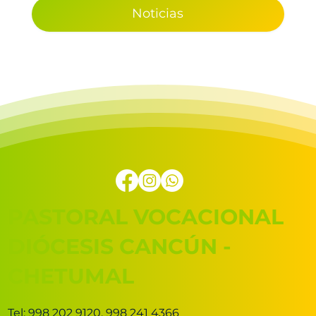
Noticias
PASTORAL VOCACIONAL
DIÓCESIS CANCÚN -
CHETUMAL
Tel: 998 202 9120. 998 241 4366