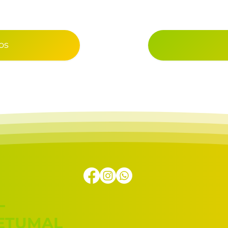
os
L
HETUMAL