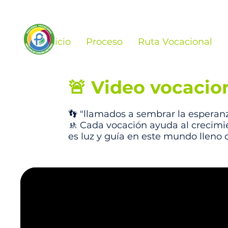
Inicio
Proceso
Ruta Vocacional
🚨 Video vocacio
👣 "llamados a sembrar la esperanza
🚸 Cada vocación ayuda al crecimien
es luz y guía en este mundo lleno 