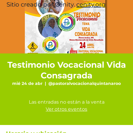
Sitio creado por Cenity.
cenity.org
Testimonio Vocacional Vida
Consagrada
mié 24 de abr
  |  
@pastoralvocacionalquintanaroo
Las entradas no están a la venta
Ver otros eventos