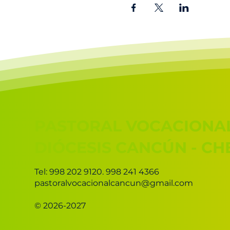
PASTORAL VOCACIONA
DIÓCESIS CANCÚN - C
Tel: 998 202 9120. 998 241 4366
pastoralvocacionalcancun@gmail.com
© 2026-2027