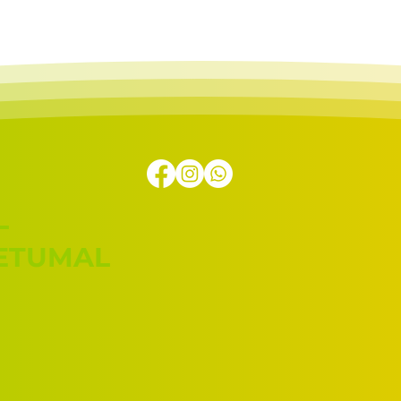
L
HETUMAL