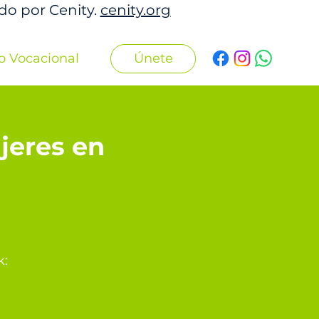
ado por Cenity.
cenity.org
Únete
o Vocacional
jeres en
k: