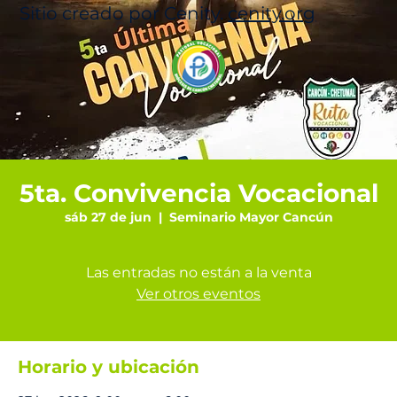
Sitio creado por Cenity.
cenity.org
5ta. Convivencia Vocacional
sáb 27 de jun
  |  
Seminario Mayor Cancún
Las entradas no están a la venta
Ver otros eventos
Horario y ubicación