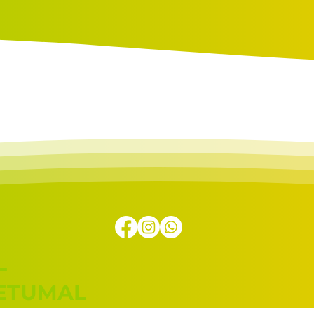
L
HETUMAL