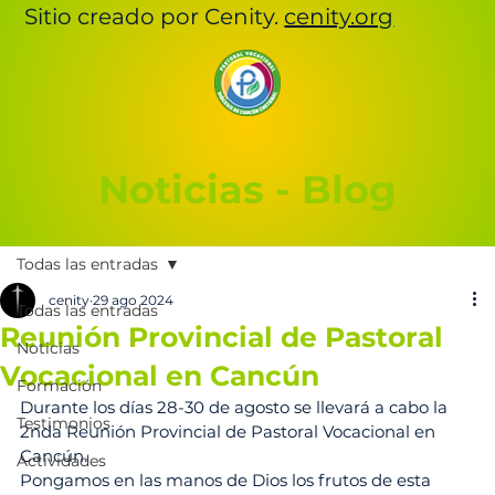
Sitio creado por Cenity.
cenity.org
Noticias - Blog
Todas las entradas
cenity
29 ago 2024
Todas las entradas
Reunión Provincial de Pastoral
Noticias
Vocacional en Cancún
Formación
Durante los días 28-30 de agosto se llevará a cabo la 
Testimonios
2nda Reunión Provincial de Pastoral Vocacional en 
Cancún.
Actividades
Pongamos en las manos de Dios los frutos de esta 