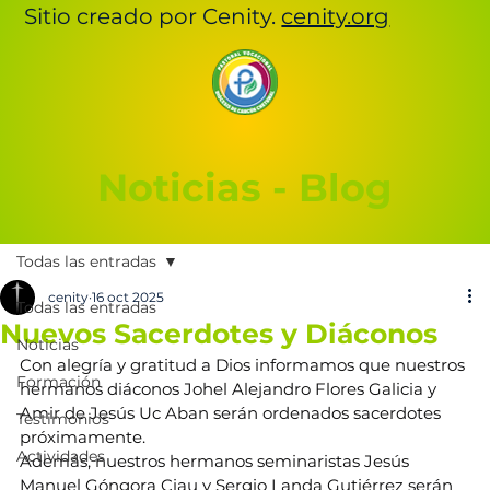
Sitio creado por Cenity.
cenity.org
Noticias - Blog
Todas las entradas
cenity
16 oct 2025
Todas las entradas
Nuevos Sacerdotes y Diáconos
Noticias
Con alegría y gratitud a Dios informamos que nuestros 
Formación
hermanos diáconos Johel Alejandro Flores Galicia y 
Amir de Jesús Uc Aban serán ordenados sacerdotes 
Testimonios
próximamente.
Actividades
Además, nuestros hermanos seminaristas Jesús 
Manuel Góngora Ciau y Sergio Landa Gutiérrez serán 