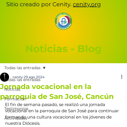
Sitio creado por Cenity.
cenity.org
Noticias - Blog
Todas las entradas
cenity
29 ago 2024
Todas las entradas
Jornada vocacional en la
Noticias
parroquia de San José, Cancún
Formación
El fin de semana pasado, se realizó una jornada 
Testimonios
vocacional en la parroquia de San José para continuar 
formando una cultura vocacional en los jóvenes de 
Actividades
nuestra Diócesis.