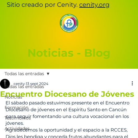
Sitio creado por Cenity.
cenity.org
Noticias - Blog
Todas las entradas
cenity
13 sept 2024
Todas las entradas
Encuentro Diocesano de Jóvenes
Noticias
El sábado pasado estuvimos presente en el Encuentro 
Formación
Diocesano de jóvenes en el Espíritu Santo en Cancún 
para seguir fomentando una cultura vocacional en los 
Testimonios
jóvenes.
Actividades
Agradecemos la oportunidad y el espacio a la RCCES, 
Dios les bendiga y conceda frutos abundantes para el 