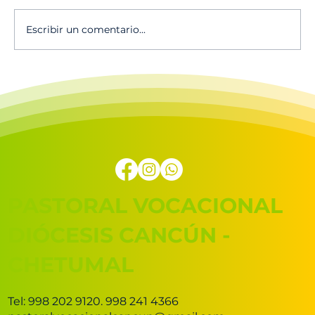
Escribir un comentario...
🔥Escucha el canto vocacional 2025
en Spotify!
PASTORAL VOCACIONAL
DIÓCESIS CANCÚN -
CHETUMAL
Tel: 998 202 9120. 998 241 4366