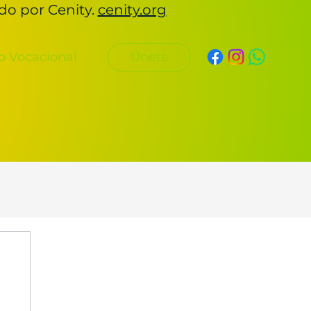
ado por Cenity.
cenity.org
Únete
o Vocacional