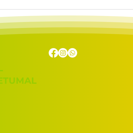
 de actividades
L
HETUMAL