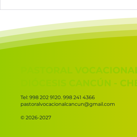
🔥Escucha el canto
Calendario
vocacional 2025 en
2025-2026
Spotify!
PASTORAL VOCACIONA
DIÓCESIS CANCÚN - C
Tel: 998 202 9120. 998 241 4366
pastoralvocacionalcancun@gmail.com
© 2026-2027