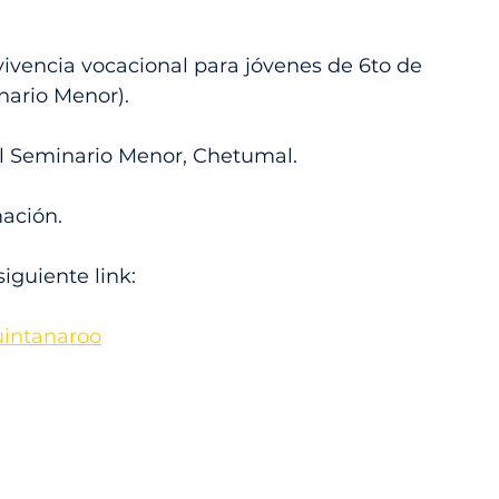
nvivencia vocacional para jóvenes de 6to de 
nario Menor).
l Seminario Menor, Chetumal.
ación. 
siguiente link:
uintanaroo